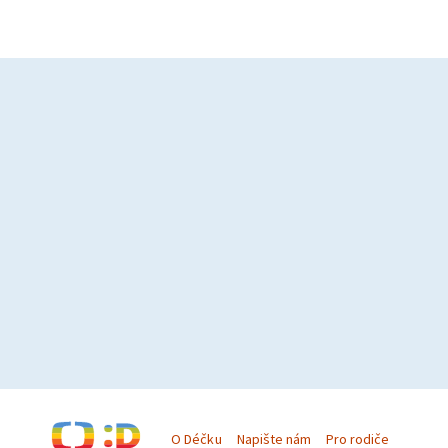
O Déčku
Napište nám
Pro rodiče