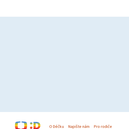
O Déčku
Napište nám
Pro rodiče