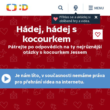
MENU
Přihlas se a ukládej si 
oblíbené hry a videa.
Hádej, hádej s
kocourkem
Pátrejte po odpovědích na ty nejrůznější
otázky s kocourkem Jessem
Je nám líto, v současnosti nemáme práva
pro přehrání videa na internetu.