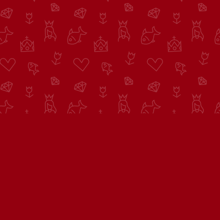
O Déčku
Napište nám
Pro rodiče
© Česká televize 1996–2026
O cookies na Déčku