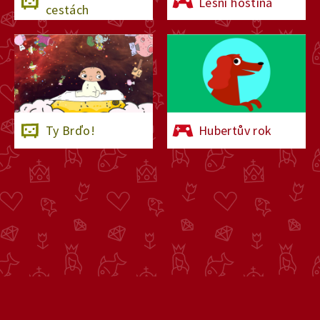
Lesní hostina
cestách
Ty Brďo!
Hubertův rok