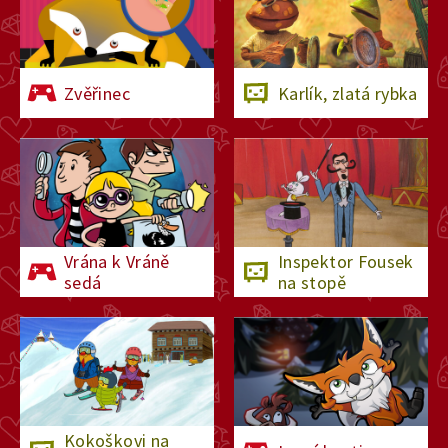
Zvěřinec
Karlík, zlatá rybka
Vrána k Vráně
Inspektor Fousek
sedá
na stopě
Kokoškovi na