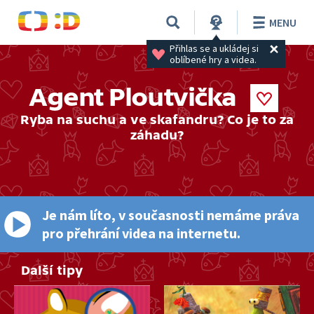
MENU
Přihlas se a ukládej si 
oblíbené hry a videa.
Agent Ploutvička
Ryba na suchu a ve skafandru? Co je to za
záhadu?
Je nám líto, v současnosti nemáme práva
pro přehrání videa na internetu.
Další tipy