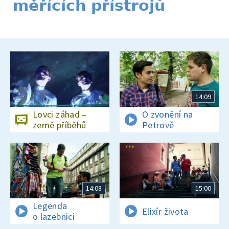
měřících přístrojů
14:09
Lovci záhad –
O zvonění na
země příběhů
Petrově
14:08
15:00
Legenda
Elixír života
o lazebnici