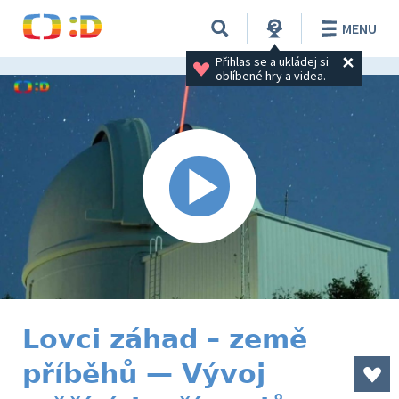
MENU
Přihlas se a ukládej si 
oblíbené hry a videa.
Lovci záhad – země
příběhů — Vývoj