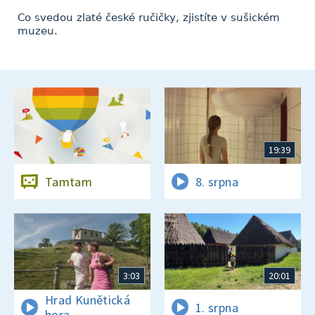
Co svedou zlaté české ručičky, zjistíte v sušickém
muzeu.
19:39
Tamtam
8. srpna
3:03
20:01
Hrad Kunětická
1. srpna
hora