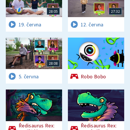
28:05
27:32
19. června
12. června
28:08
5. června
Robo Bobo
Ředisaurus Rex:
Ředisaurus Rex: