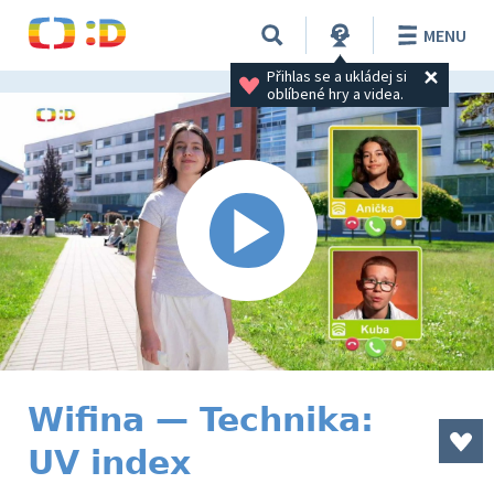
MENU
Přihlas se a ukládej si 
oblíbené hry a videa.
Wifina — Technika:
UV index