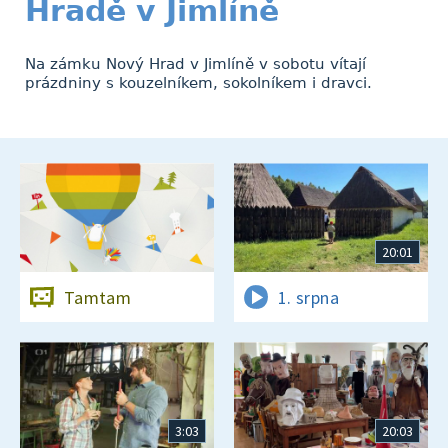
Hradě v Jimlíně
Na zámku Nový Hrad v Jimlíně v sobotu vítají
prázdniny s kouzelníkem, sokolníkem i dravci.
20:01
Tamtam
1. srpna
3:03
20:03