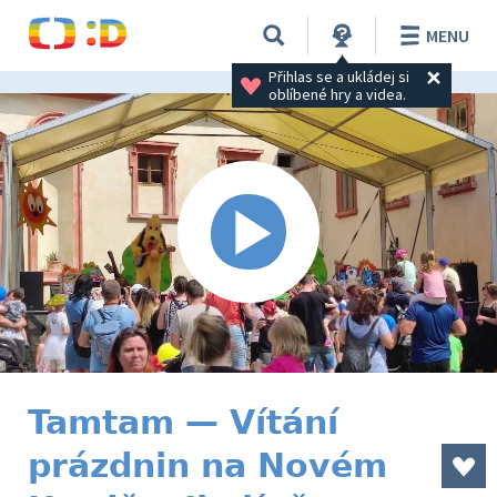
MENU
Přihlas se a ukládej si 
oblíbené hry a videa.
Tamtam — Vítání
prázdnin na Novém