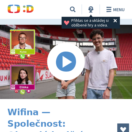
MENU
Přihlas se a ukládej si 
oblíbené hry a videa.
Wifina —
Společnost: