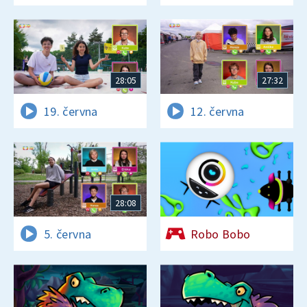
28:05
27:32
19. června
12. června
28:08
5. června
Robo Bobo