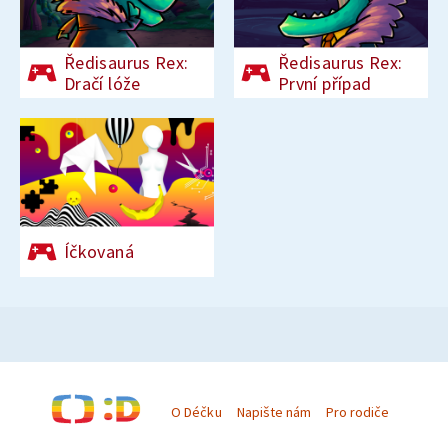
Ředisaurus Rex:
Ředisaurus Rex:
Dračí lóže
První případ
Íčkovaná
O Déčku
Napište nám
Pro rodiče