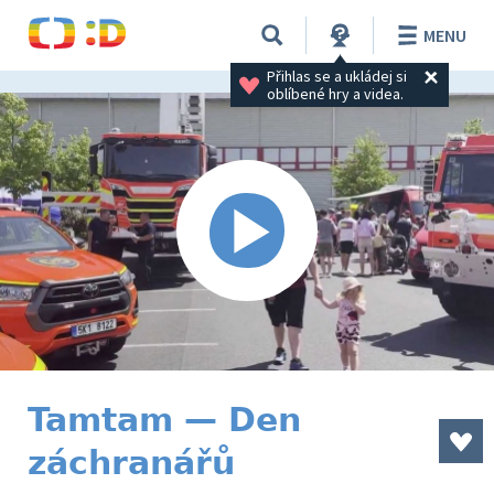
MENU
Přihlas se a ukládej si 
oblíbené hry a videa.
Tamtam — Den
záchranářů