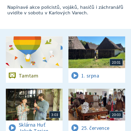
Napínavé akce policistů, vojáků, hasičů i záchranářů
uvidíte v sobotu v Karlových Varech.
20:01
Tamtam
1. srpna
3:03
20:03
Sklárna Huť
25. července
Jakub Tasice