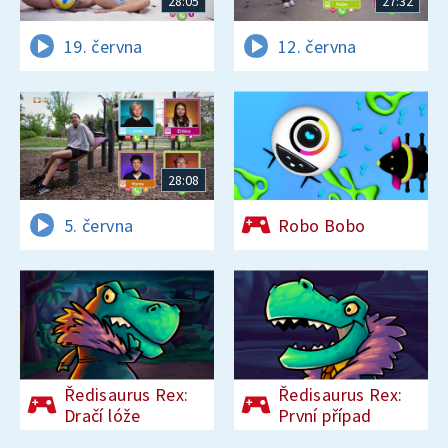
28:05
27:32
19. června
12. června
28:08
5. června
Robo Bobo
Ředisaurus Rex:
Ředisaurus Rex:
Dračí lóže
První případ