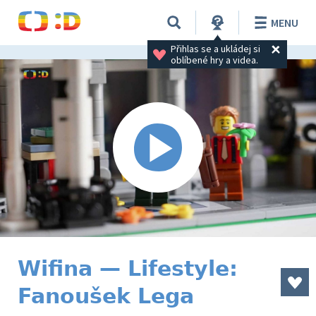
MENU
Přihlas se a ukládej si 
oblíbené hry a videa.
Wifina — Lifestyle:
Fanoušek Lega