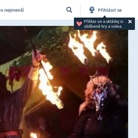
ro nejmenší
Přihlásit se
Přihlas se a ukládej si 
oblíbené hry a videa.