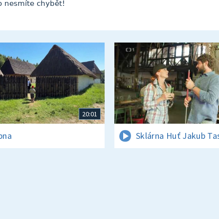
o nesmíte chybět!
20:01
rpna
Sklárna Huť Jakub Ta