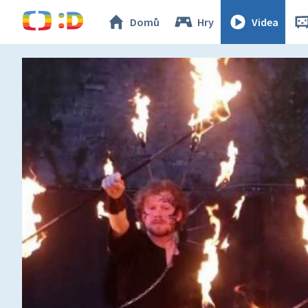
Domů
Hry
Videa