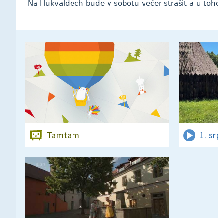
Na Hukvaldech bude v sobotu večer strašit a u toh
Tamtam
1. s