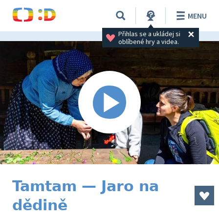
MENU
Přihlas se a ukládej si 
oblíbené hry a videa.
Tamtam — Jaro na
dědině