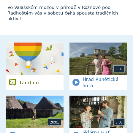
Ve Valašském muzeu v přírodě v Rožnově pod
Radhoštěm vás v sobotu čeká spousta tradičních
aktivit.
3:03
Hrad Kunětická
Tamtam
hora
20:01
3:03
Sklárna Huť