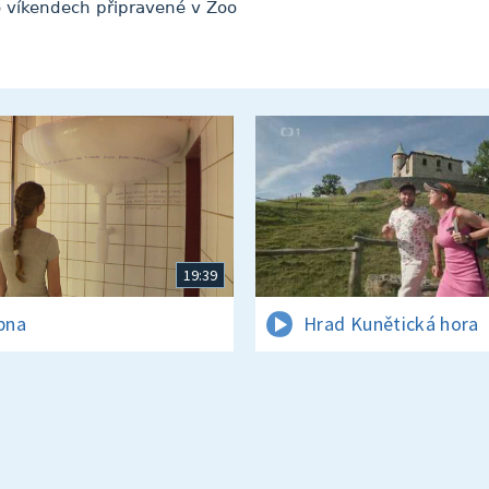
 víkendech připravené v Zoo
19:39
rpna
Hrad Kunětická hora