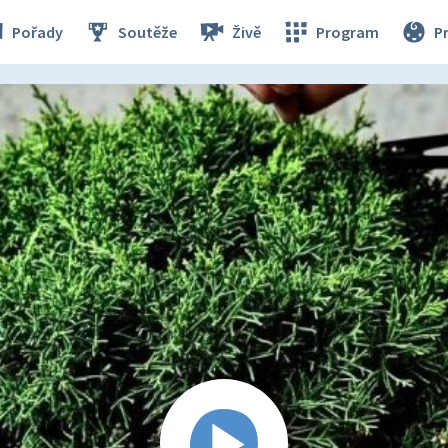
Pořady
Soutěže
Živě
Program
P