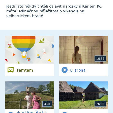
Jestli jste někdy chtěli oslavit narozky s Karlem IV.,
máte jedinečnou příležitost o víkendu na
velhartickém hradě.
19:39
Tamtam
8. srpna
3:03
20:01
Hrad Kunětická