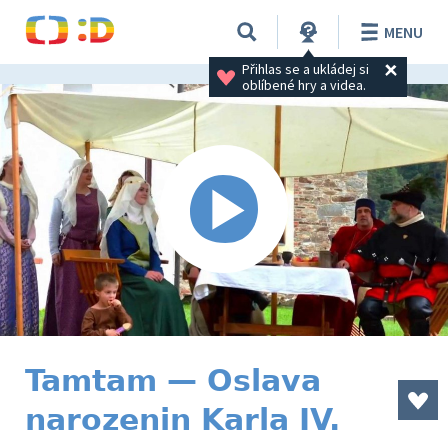
MENU
Přihlas se a ukládej si 
oblíbené hry a videa.
Tamtam — Oslava
narozenin Karla IV.