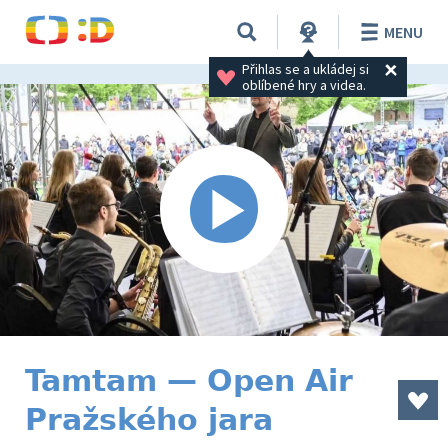
MENU
Přihlas se a ukládej si 
oblíbené hry a videa.
Tamtam — Open Air
Pražského jara