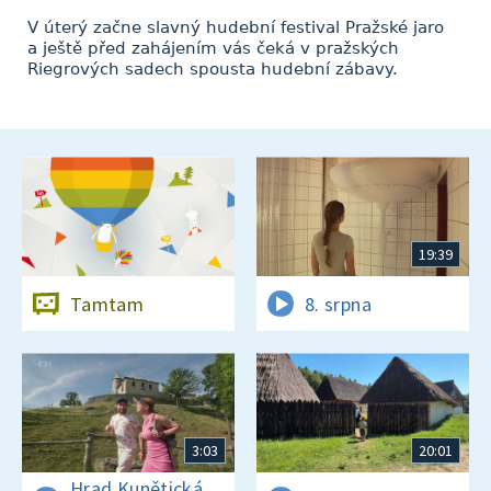
V úterý začne slavný hudební festival Pražské jaro
a ještě před zahájením vás čeká v pražských
Riegrových sadech spousta hudební zábavy.
19:39
Tamtam
8. srpna
3:03
20:01
Hrad Kunětická