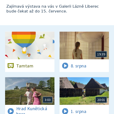
Zajímavá výstava na vás v Galerii Lázně Liberec
bude čekat až do 15. července.
19:39
Tamtam
8. srpna
3:03
20:01
Hrad Kunětická
1. srpna
hora