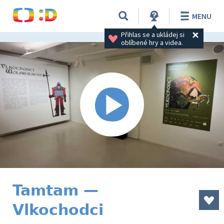
MENU
Přihlas se a ukládej si 
oblíbené hry a videa.
Tamtam —
Vlkochodci