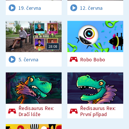
19. června
12. června
28:08
5. června
Robo Bobo
Ředisaurus Rex:
Ředisaurus Rex:
Dračí lóže
První případ