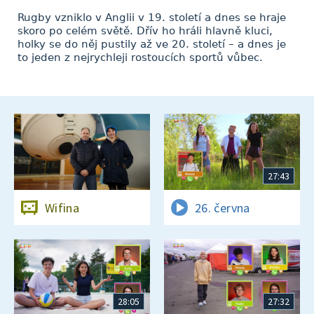
Rugby vzniklo v Anglii v 19. století a dnes se hraje
skoro po celém světě. Dřív ho hráli hlavně kluci,
holky se do něj pustily až ve 20. století – a dnes je
to jeden z nejrychleji rostoucích sportů vůbec.
27:43
Wifina
26. června
28:05
27:32