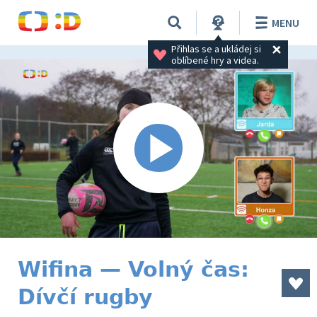
MENU
Přihlas se a ukládej si 
oblíbené hry a videa.
Wifina — Volný čas:
Dívčí rugby