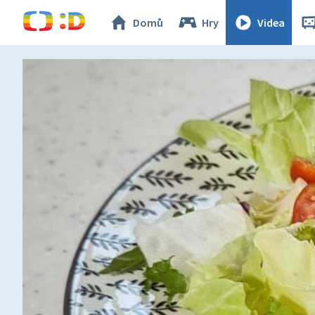
Domů
Hry
Videa