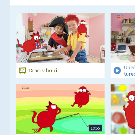
Upeč
Draci v hrnci
ture
19:55