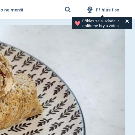
ro nejmenší
Přihlásit se
Přihlas se a ukládej si 
oblíbené hry a videa.