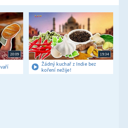
20:09
19:34
Žádný kuchař z Indie bez
vaří
koření nežije!