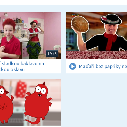
19:46
 sladkou baklavu na
Maďaři bez papriky ne
ckou oslavu