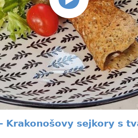
 - Krakonošovy sejkory s t