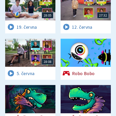
28:05
27:32
19. června
12. června
28:08
5. června
Robo Bobo