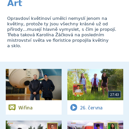
Art
Opravdoví květinoví umělci nemyslí jenom na
květiny, protože ty jsou všechny krásné už od
přírody…musejí hlavně vymyslet, s čím je propojí.
Třeba taková Karolína Žáčková na posledním
mistrovství světa ve floristice propojila květiny
a sklo.
27:43
Wifina
26. června