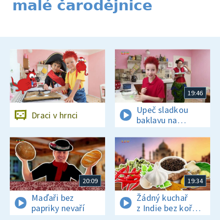
malé čarodějnice
19:46
Upeč sladkou
Draci v hrnci
baklavu na
tureckou oslavu
20:09
19:34
Maďaři bez
Žádný kuchař
papriky nevaří
z Indie bez koření
nežije!