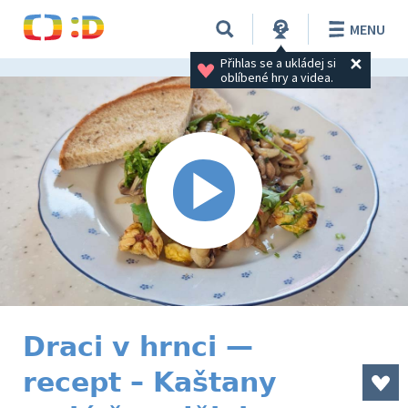
MENU
Přihlas se a ukládej si 
oblíbené hry a videa.
Draci v hrnci —
recept – Kaštany