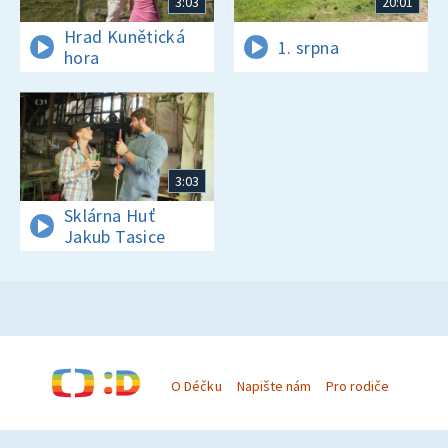
3:03
20:01
Hrad Kunětická
1. srpna
hora
3:03
Sklárna Huť
Jakub Tasice
O Déčku
Napište nám
Pro rodiče
© Česká televize 1996–2026
O cookies na Déčku