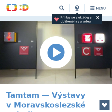
MENU
Přihlas se a ukládej si 
oblíbené hry a videa.
Tamtam — Výstavy
v Moravskoslezské