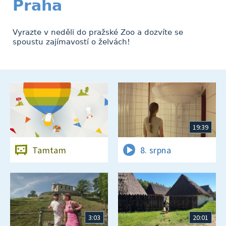
Praha
Vyrazte v neděli do pražské Zoo a dozvíte se
spoustu zajímavostí o želvách!
19:39
Tamtam
8. srpna
3:03
20:01