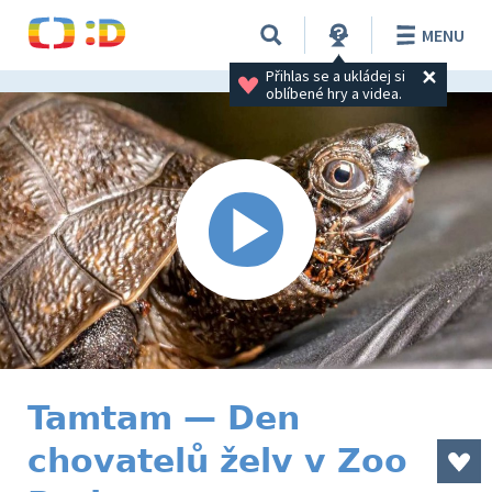
MENU
Přihlas se a ukládej si 
oblíbené hry a videa.
Tamtam — Den
chovatelů želv v Zoo