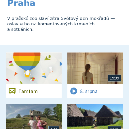
Praha
V pražské zoo slaví zítra Světový den mokřadů —
oslavte ho na komentovaných krmeních
a setkáních.
19:39
Tamtam
8. srpna