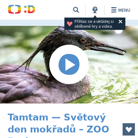
MENU
Přihlas se a ukládej si 
oblíbené hry a videa.
Tamtam — Světový
den mokřadů – ZOO