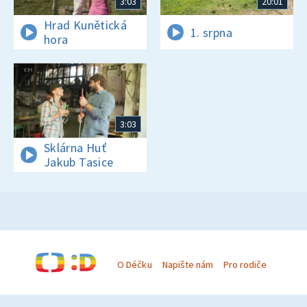
3:03
20:01
Hrad Kunětická
1. srpna
hora
3:03
Sklárna Huť
Jakub Tasice
O Déčku
Napište nám
Pro rodiče
© Česká televize 1996–2026
O cookies na Déčku