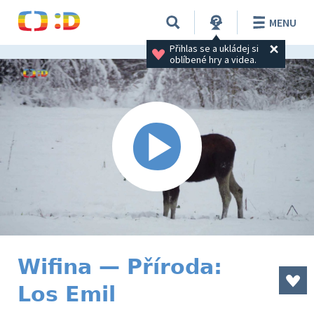
MENU
Přihlas se a ukládej si 
oblíbené hry a videa.
Wifina — Příroda:
Los Emil