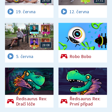
28:05
27:32
19. června
12. června
28:08
5. června
Robo Bobo
Ředisaurus Rex:
Ředisaurus Rex:
Dračí lóže
První případ