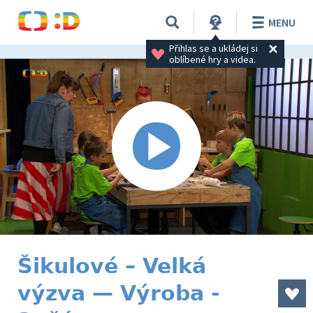
MENU
Přihlas se a ukládej si 
oblíbené hry a videa.
Šikulové – Velká
výzva — Výroba -