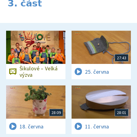
3. část
27:43
Šikulové – Velká
25. června
výzva
28:09
28:01
18. června
11. června