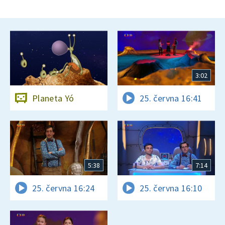
3:02
Planeta Yó
25. června 16:41
5:38
7:14
25. června 16:24
25. června 16:10