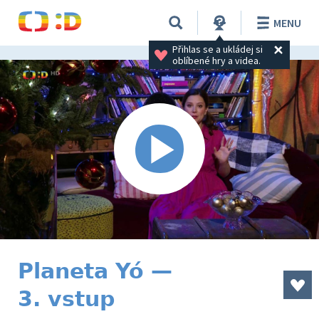
MENU
Přihlas se a ukládej si 
oblíbené hry a videa.
Planeta Yó —
3. vstup