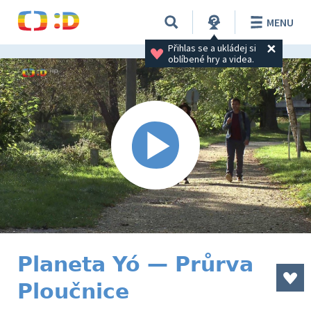
MENU
Přihlas se a ukládej si 
oblíbené hry a videa.
Planeta Yó — Průrva
Ploučnice