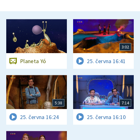
3:02
Planeta Yó
25. června 16:41
5:38
7:14
25. června 16:24
25. června 16:10