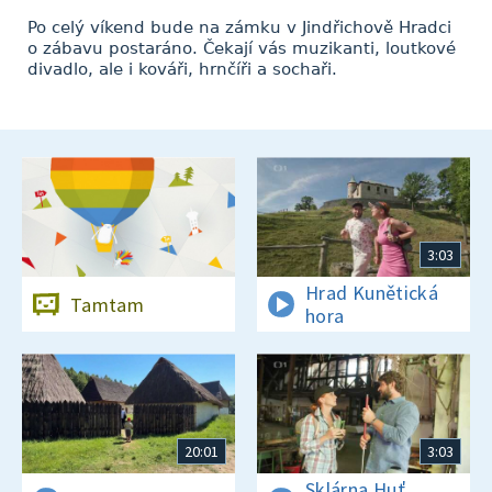
Po celý víkend bude na zámku v Jindřichově Hradci
o zábavu postaráno. Čekají vás muzikanti, loutkové
divadlo, ale i kováři, hrnčíři a sochaři.
3:03
Hrad Kunětická
Tamtam
hora
20:01
3:03
Sklárna Huť