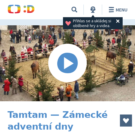
MENU
Přihlas se a ukládej si 
oblíbené hry a videa.
Tamtam — Zámecké
adventní dny