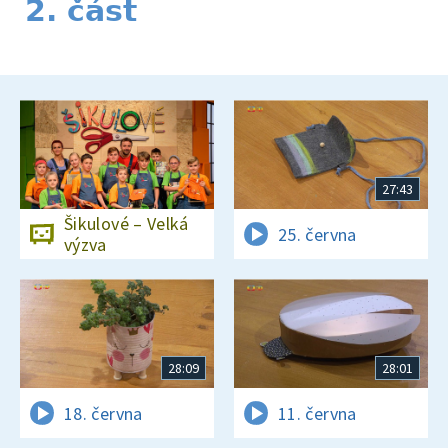
2. část
27:43
Šikulové – Velká
25. června
výzva
28:09
28:01
18. června
11. června