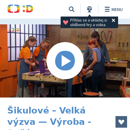
MENU
Přihlas se a ukládej si 
oblíbené hry a videa.
Šikulové – Velká
výzva — Výroba -