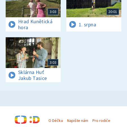
3:03
20:01
Hrad Kunětická
1. srpna
hora
3:03
Sklárna Huť
Jakub Tasice
O Déčku
Napište nám
Pro rodiče