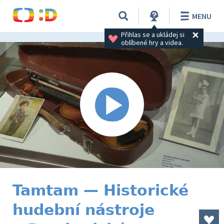
MENU
Přihlas se a ukládej si 
oblíbené hry a videa.
Tamtam — Historické
hudební nástroje