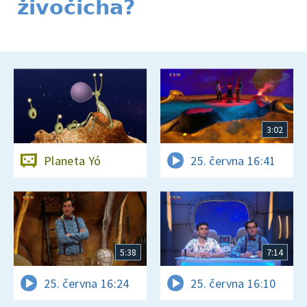
živočicha?
3:02
Planeta Yó
25. června 16:41
5:38
7:14
25. června 16:24
25. června 16:10