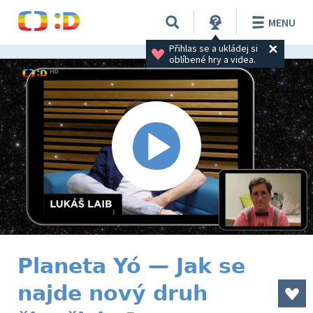
MENU
Přihlas se a ukládej si 
oblíbené hry a videa.
Planeta Yó — Jak se
najde nový druh