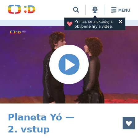
MENU
Přihlas se a ukládej si 
oblíbené hry a videa.
Planeta Yó —
2. vstup