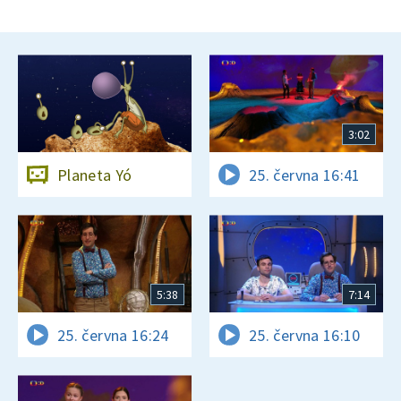
3:02
Planeta Yó
25. června 16:41
5:38
7:14
25. června 16:24
25. června 16:10