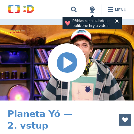
MENU
Přihlas se a ukládej si 
oblíbené hry a videa.
Planeta Yó —
2. vstup