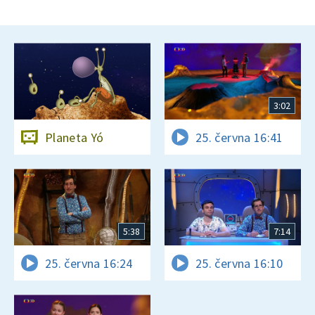
3:02
Planeta Yó
25. června 16:41
5:38
7:14
25. června 16:24
25. června 16:10