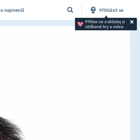
ro nejmenší
Přihlásit se
Přihlas se a ukládej si 
oblíbené hry a videa.