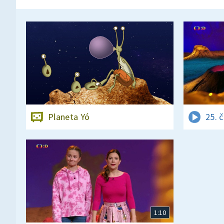
Planeta Yó
25. 
1:10