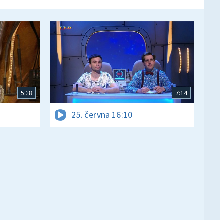
5:38
7:14
25. června 16:10