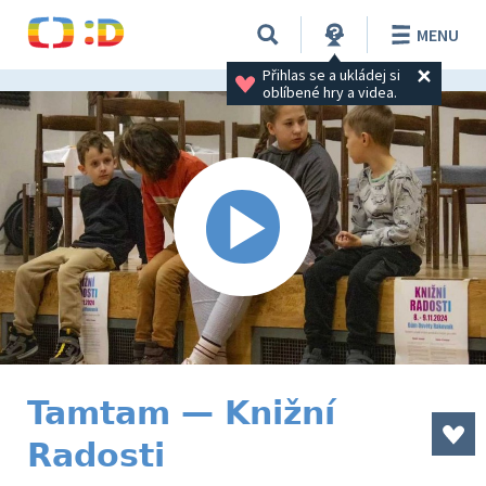
MENU
Přihlas se a ukládej si 
oblíbené hry a videa.
Tamtam — Knižní
Radosti