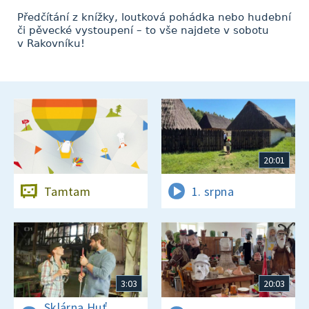
Předčítání z knížky, loutková pohádka nebo hudební
či pěvecké vystoupení – to vše najdete v sobotu
v Rakovníku!
20:01
Tamtam
1. srpna
3:03
20:03
Sklárna Huť