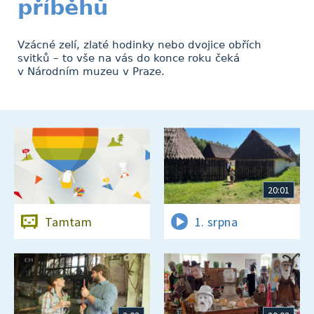
příběhů
Vzácné zelí, zlaté hodinky nebo dvojice obřích
svitků – to vše na vás do konce roku čeká
v Národním muzeu v Praze.
20:01
Tamtam
1. srpna