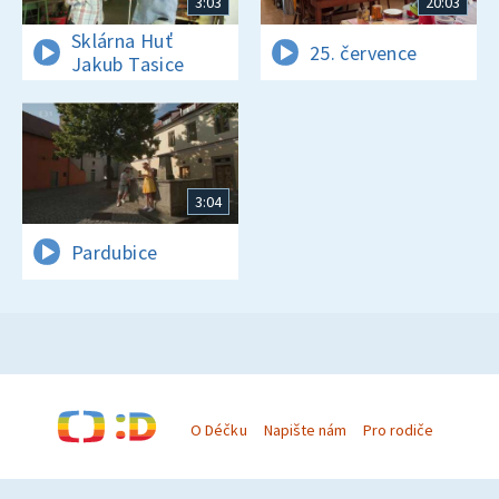
3:03
20:03
Sklárna Huť
25. července
Jakub Tasice
3:04
Pardubice
O Déčku
Napište nám
Pro rodiče
© Česká televize 1996–2026
O cookies na Déčku