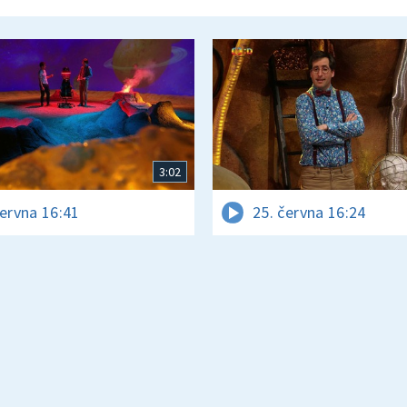
3:02
června 16:41
25. června 16:24