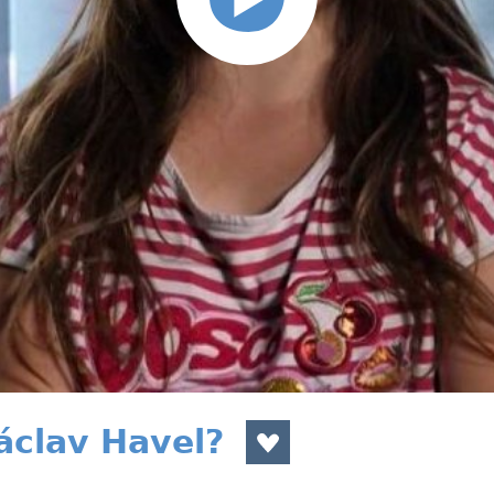
áclav Havel?