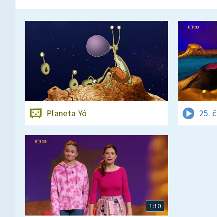
Planeta Yó
25. 
1:10