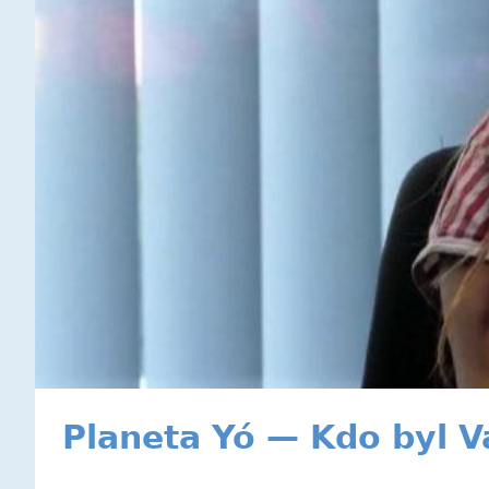
Planeta Yó — Kdo byl V