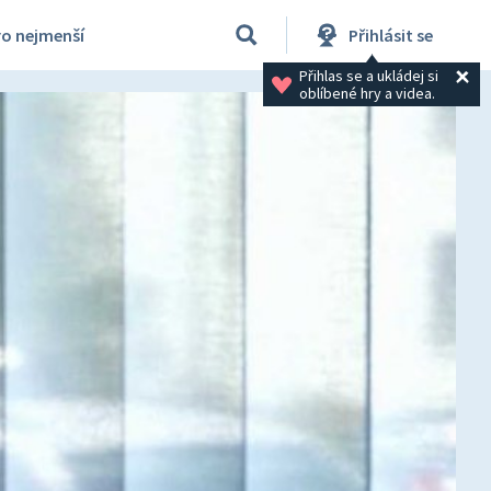
ro nejmenší
Přihlásit se
Přihlas se a ukládej si 
oblíbené hry a videa.