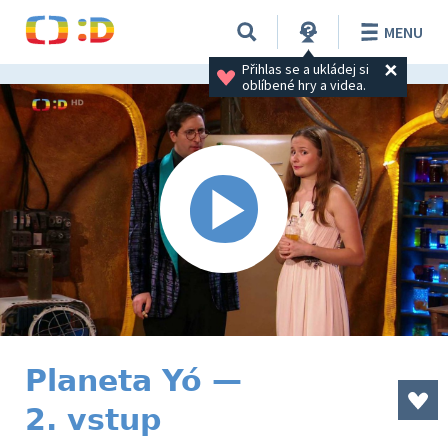
MENU
Přihlas se a ukládej si 
oblíbené hry a videa.
Planeta Yó —
2. vstup