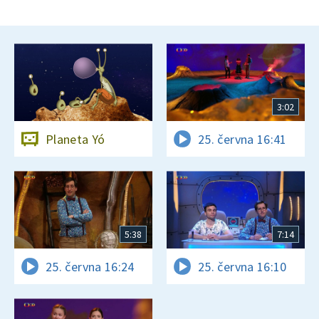
3:02
Planeta Yó
25. června 16:41
5:38
7:14
25. června 16:24
25. června 16:10