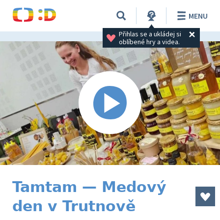
MENU
Přihlas se a ukládej si 
oblíbené hry a videa.
Tamtam — Medový
den v Trutnově