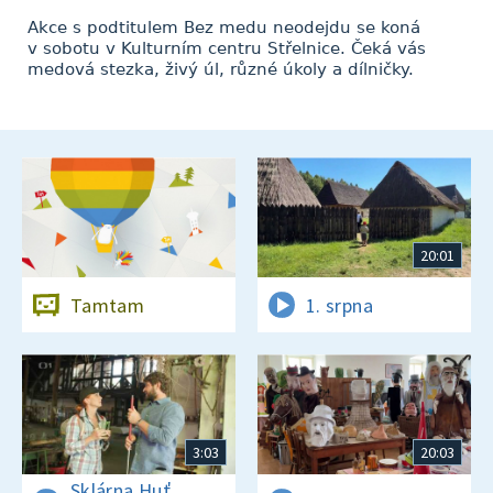
Akce s podtitulem Bez medu neodejdu se koná
v sobotu v Kulturním centru Střelnice. Čeká vás
medová stezka, živý úl, různé úkoly a dílničky.
20:01
Tamtam
1. srpna
3:03
20:03
Sklárna Huť