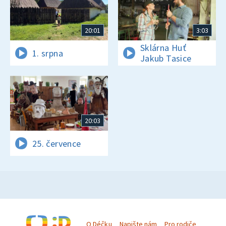
20:01
3:03
Sklárna Huť
1. srpna
Jakub Tasice
20:03
25. července
O Déčku
Napište nám
Pro rodiče