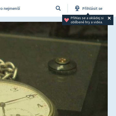
ro nejmenší
Přihlásit se
Přihlas se a ukládej si 
oblíbené hry a videa.