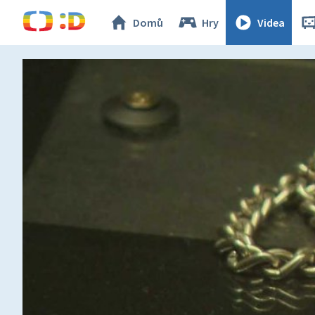
Domů
Hry
Videa