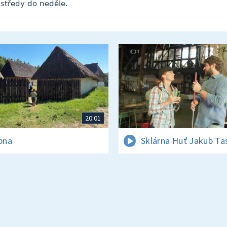
středy do neděle.
20:01
rpna
Sklárna Huť Jakub Ta