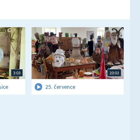
3:03
20:03
sice
25. července