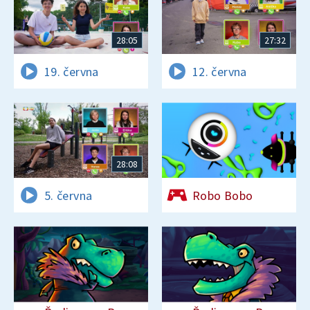
28:05
27:32
19. června
12. června
28:08
5. června
Robo Bobo