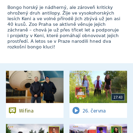
Bongo horský je nádherný, ale zároveň kriticky
ohrožený druh antilopy. Žije ve vysokohorských
lesích Keni a ve volné přírodě jich zbývá už jen asi
40 kusů. Zoo Praha se aktivně věnuje jejich
záchraně – chová je už přes třicet let a podporuje
i projekty v Keni, které pomáhají obnovovat jejich
prostředí. A letos se v Praze narodili hned dva
rozkošní bongo kluci!
27:43
Wifina
26. června