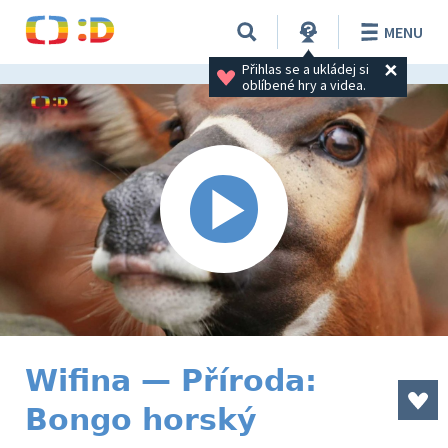
MENU
Přihlas se a ukládej si 
oblíbené hry a videa.
Wifina — Příroda:
Bongo horský