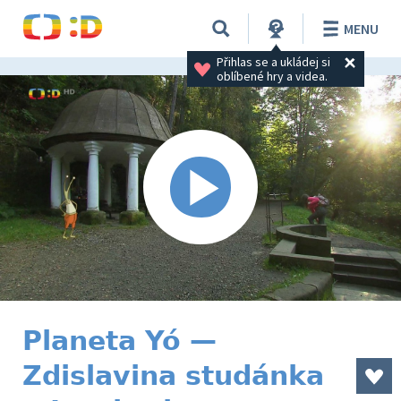
MENU
Přihlas se a ukládej si 
oblíbené hry a videa.
Planeta Yó —
Zdislavina studánka