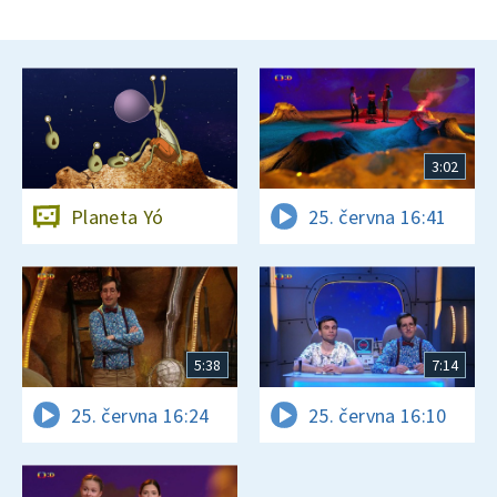
3:02
Planeta Yó
25. června 16:41
5:38
7:14
25. června 16:24
25. června 16:10