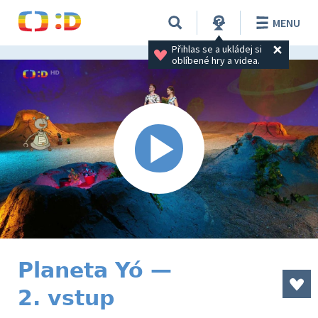
MENU
Přihlas se a ukládej si 
oblíbené hry a videa.
Planeta Yó —
2. vstup