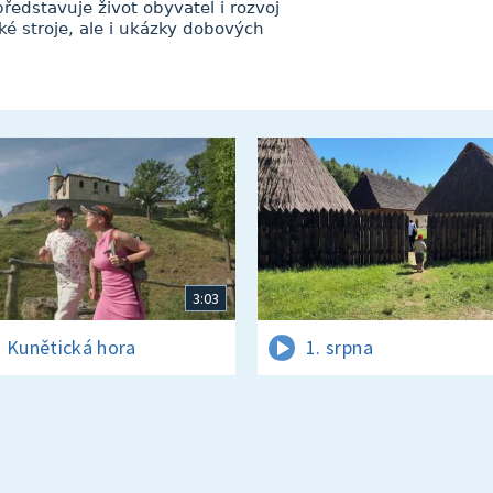
edstavuje život obyvatel i rozvoj
ké stroje, ale i ukázky dobových
3:03
 Kunětická hora
1. srpna