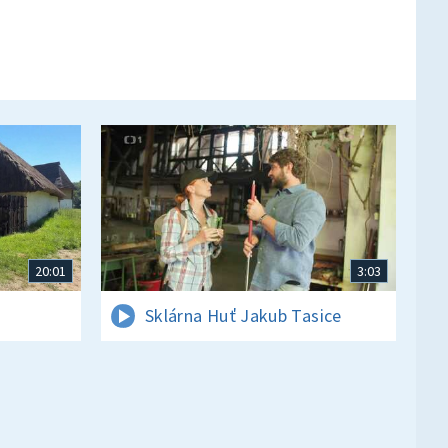
20:01
3:03
Sklárna Huť Jakub Tasice