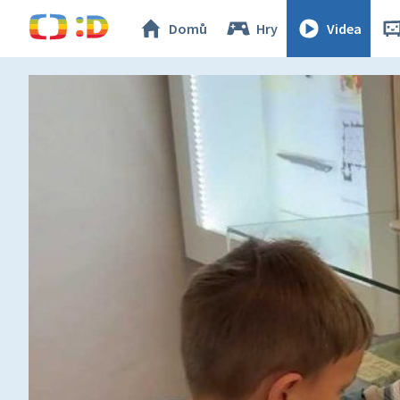
Domů
Hry
Videa