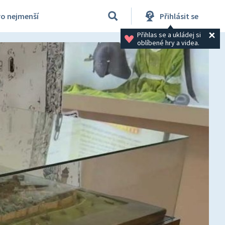
ro nejmenší
Přihlásit se
Přihlas se a ukládej si 
oblíbené hry a videa.