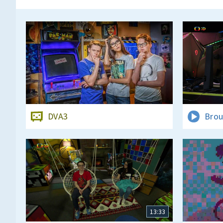
DVA3
Brou
13:33