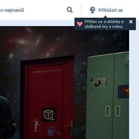
ro nejmenší
Přihlásit se
Přihlas se a ukládej si 
oblíbené hry a videa.