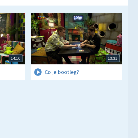
14:10
13:31
Co je bootleg?