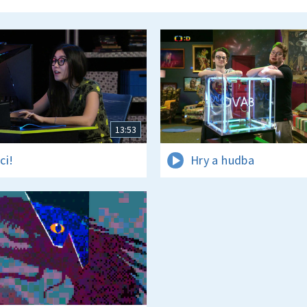
13:53
ci!
Hry a hudba