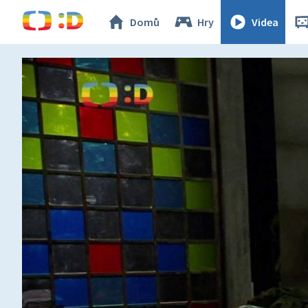
Domů
Hry
Videa