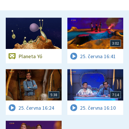
3:02
Planeta Yó
25. června 16:41
5:38
7:14
25. června 16:24
25. června 16:10