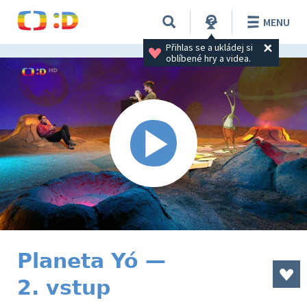
MENU
Přihlas se a ukládej si 
oblíbené hry a videa.
Planeta Yó —
2. vstup