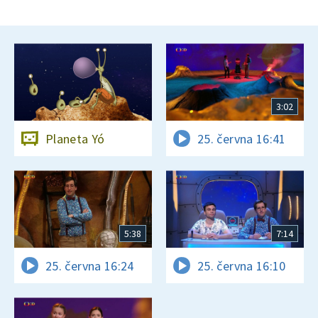
3:02
Planeta Yó
25. června 16:41
5:38
7:14
25. června 16:24
25. června 16:10