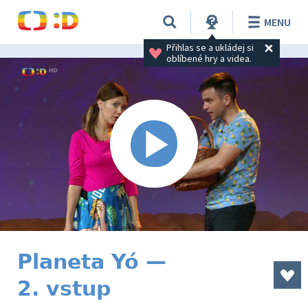
MENU
Přihlas se a ukládej si 
oblíbené hry a videa.
Planeta Yó —
2. vstup