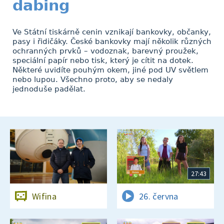
dabing
Ve Státní tiskárně cenin vznikají bankovky, občanky,
pasy i řidičáky. České bankovky mají několik různých
ochranných prvků – vodoznak, barevný proužek,
speciální papír nebo tisk, který je cítit na dotek.
Některé uvidíte pouhým okem, jiné pod UV světlem
nebo lupou. Všechno proto, aby se nedaly
jednoduše padělat.
27:43
Wifina
26. června