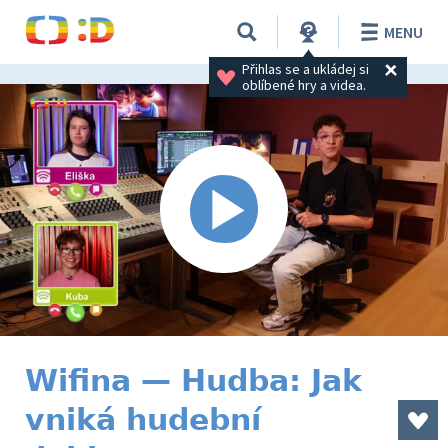
MENU
Přihlas se a ukládej si 
oblíbené hry a videa.
Wifina — Hudba: Jak
vniká hudební