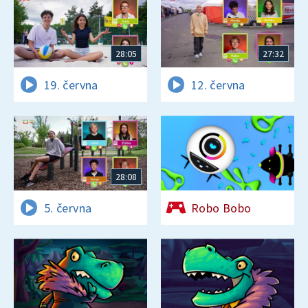
28:05
27:32
19. června
12. června
28:08
5. června
Robo Bobo