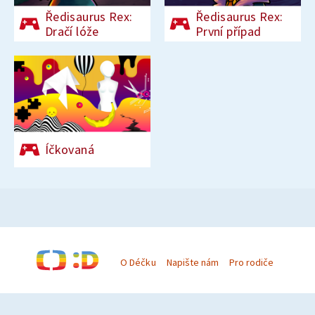
Ředisaurus Rex:
Ředisaurus Rex:
Dračí lóže
První případ
Íčkovaná
O Déčku
Napište nám
Pro rodiče
© Česká televize 1996–2026
O cookies na Déčku